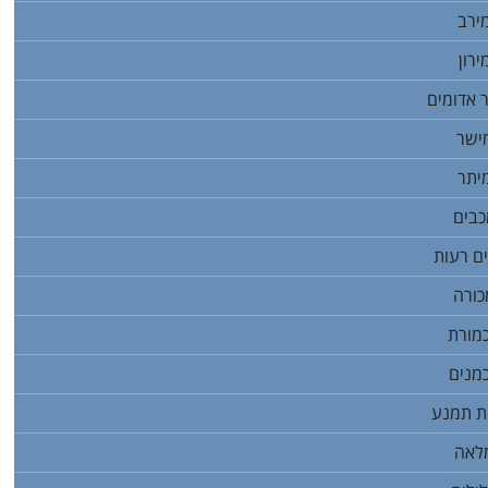
ירב
רון
 אדומים
ישר
יתר
כבים
ם רעות
כורה
מורת
מנים
ת תמנע
לאה