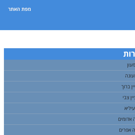
מפת האתר
ות
עון
עונה
ן ברוך
ן צבי
יליא
 אדומים
 אפרים