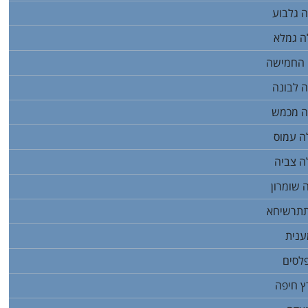
 גלבוע
ה גמלא
 החמישה
 לבונה
ה מכמש
ה עמוס
ה צביה
 שומרון
תתרשיחא
ענית
לסים
ץ חיפה