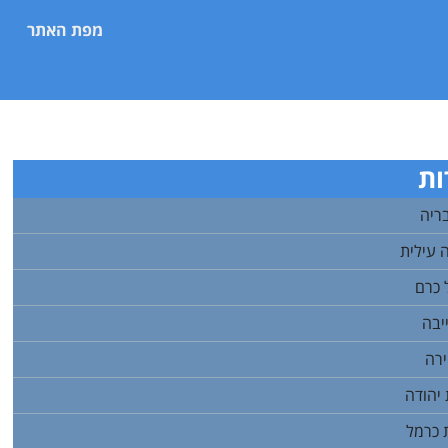
מפת האתר
ות
ריה
 עילית
 כרם
יבה
ירה
 יהודה
 כרמל