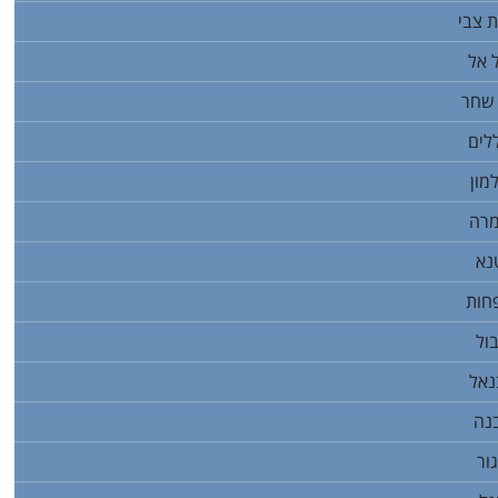
ת צבי
 אל
 שחר
לים
מון
מרה
נא
חות
ול
נאל
בנה
ור