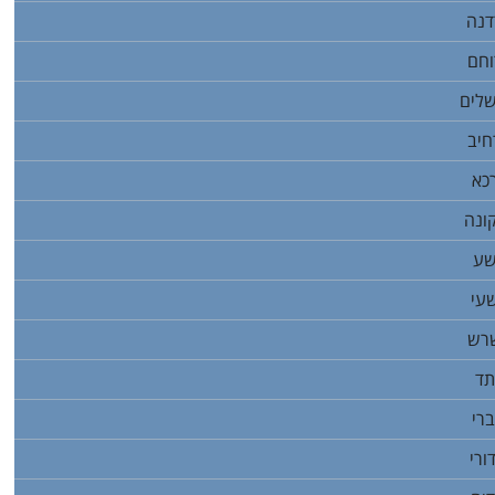
דנה
וחם
שלים
חיב
כא
ונה
שע
שעי
שרש
תד
רי
ורי