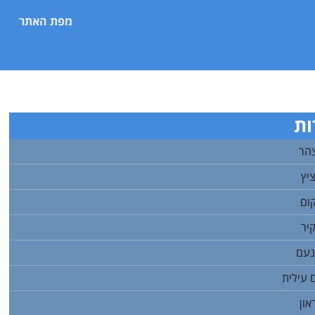
מפת האתר
ות
צהר
יץ
ום
יר
נעם
 עילית
און