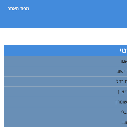
מפת האתר
י
נור
ישוב
 רחל
ציון
ומרון
לי
גב