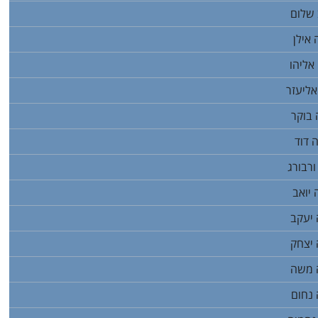
שלום
אילן
אליהו
ליעזר
בוקר
 דוד
רבורג
יואב
יעקב
יצחק
 משה
נחום