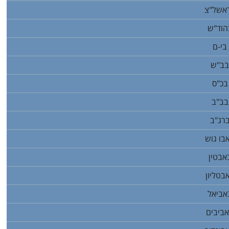
ראשל"צ
הוד"ש
בי-ם
בב"ש
בכ"ס
בב"ב
רג"ב
בו גוש
אבטין
בטליון
אביאל
ביבים