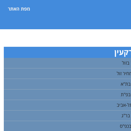
מפת האתר
עין
 זול
יר זול
בת"א
בפ"ת
ל-אביב
בר"ג
כפ"ס