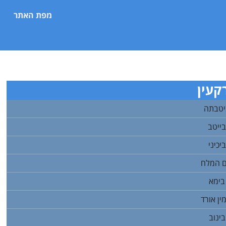
מפת האתר
עין
יטבתה
ייטב
כיני
ם המלח
בימא
ן אורד
ינוב