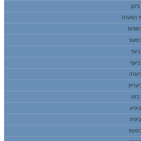
ינון
ד המעלה
סודות
יסעור
ביעד
ביעף
יערה
יערית
ביפו
יפיע
יפית
יפעת